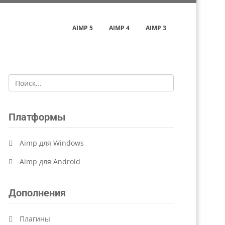
AIMP 5
AIMP 4
AIMP 3
Платформы
Aimp для Windows
Aimp для Android
Дополнения
Плагины